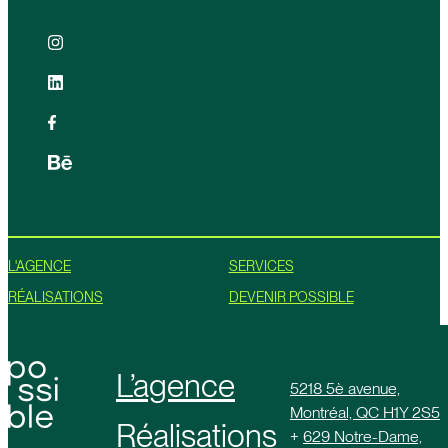
L'AGENCE
SERVICES
RÉALISATIONS
DEVENIR POSSIBLE
L’agence
5218 5è avenue,
Montréal, QC H1Y 2S5
Réalisations
+
629 Notre-Dame,