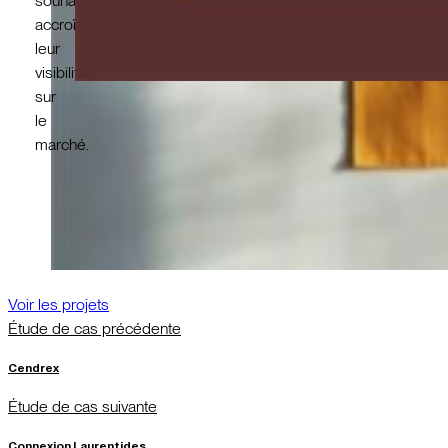
souhaitant
accroître
leur
visibilité
sur
le
marché.
Voir les projets
Étude de cas précédente
Cendrex
Étude de cas suivante
Connexion Laurentides