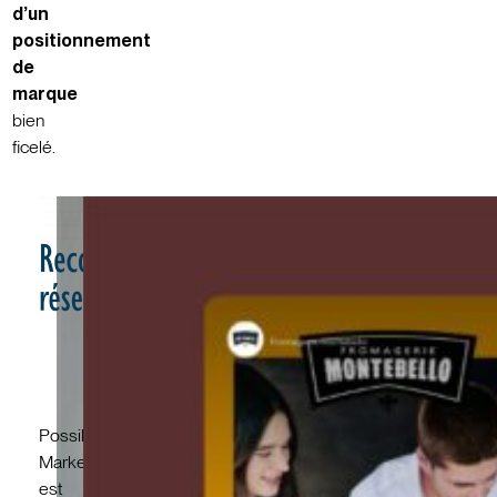
d’un
positionnement
de
marque
bien
ficelé.
Possible
Marketing
est