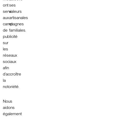
ont
ses
servi
valeurs
aux
artisanales
campagnes
et
de
familiales.
publicité
sur
les
réseaux
sociaux
afin
d’accroître
la
notoriété.
Nous
aidons
également