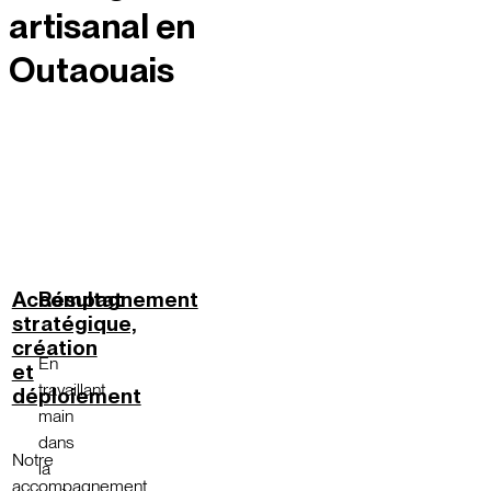
artisanal en
Outaouais
Accompagnement
Résultat
stratégique,
création
En
et
travaillant
déploiement
main
dans
Notre
la
accompagnement