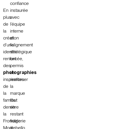
confiance
En
instaurée
plus
avec
de
l’équipe
la
interne
création
et
d’une
l’alignement
identité
stratégique
renforcée,
ont
des
permis
photographies
de
inspirantes
renforcer
de
la
la
marque
famille
tout
derrière
en
la
restant
Fromagerie
fidèle
Montebello
à