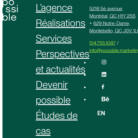
L’agence
5218 5è avenue,
Montréal, QC H1Y 2S5
Réalisations
+
629 Notre-Dame,
Montebello, QC J0V 1L
Services
514.755.1087
/
info@possible.marketi
Perspectives
et actualités
Devenir
possible
EN
Études de
cas