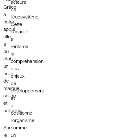
acteurs
Grâce
de
à
l’écosystème.
notre
Cette
appui,
capacité
elle
a
a
renforcé
pu
la
établir
compréhension
un
des
profil
enjeux
de
de
marque
développement
solide
et
et
a
uniforme.
positionné
l’organisme
Sur
comme
le
un