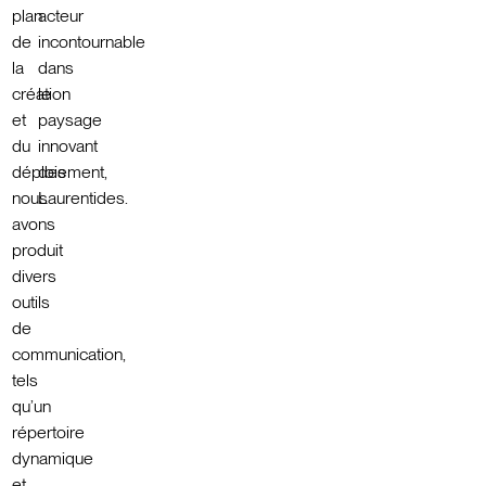
plan
acteur
de
incontournable
la
dans
création
le
et
paysage
du
innovant
déploiement,
des
nous
Laurentides.
avons
produit
divers
outils
de
communication,
tels
qu’un
répertoire
dynamique
et