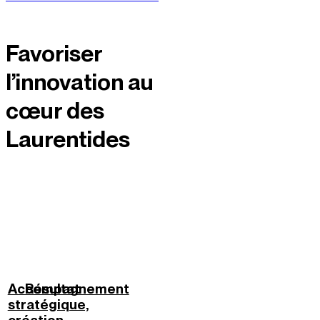
Favoriser
l’innovation au
cœur des
Laurentides
Accompagnement
Résultat
stratégique,