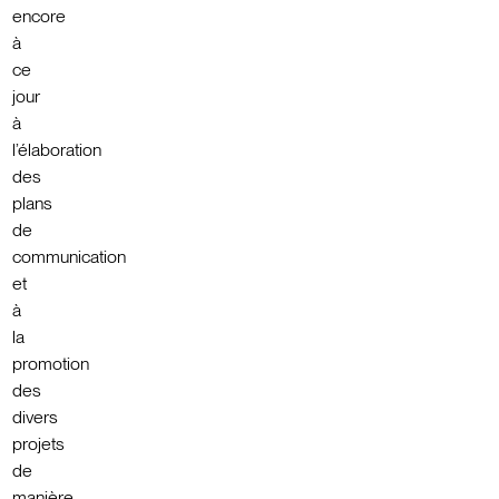
encore
à
ce
jour
à
l’élaboration
des
plans
de
communication
et
à
la
promotion
des
divers
projets
de
manière