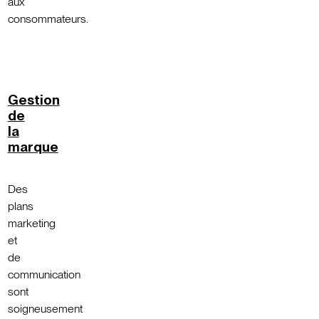
aux
consommateurs.
Gestion
de
la
marque
Des
plans
marketing
et
de
communication
sont
soigneusement