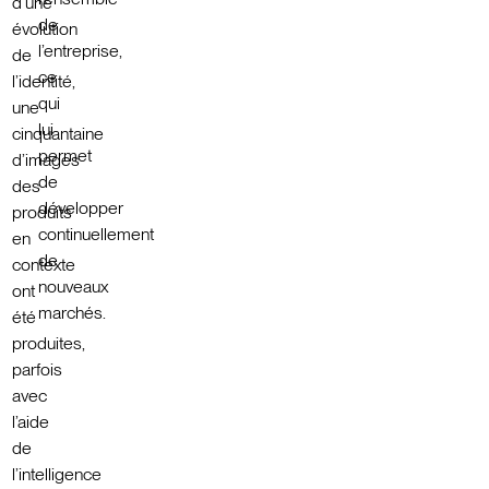
d’une
de
évolution
l’entreprise,
de
ce
l’identité,
qui
une
lui
cinquantaine
permet
d’images
de
des
développer
produits
continuellement
en
de
contexte
nouveaux
ont
marchés.
été
produites,
parfois
avec
l’aide
de
l’intelligence