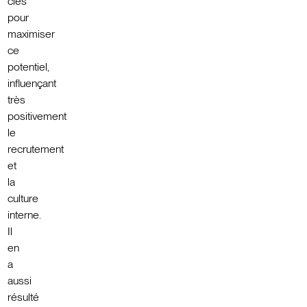
clés
pour
maximiser
ce
potentiel,
influençant
très
positivement
le
recrutement
et
la
culture
interne.
Il
en
a
aussi
résulté