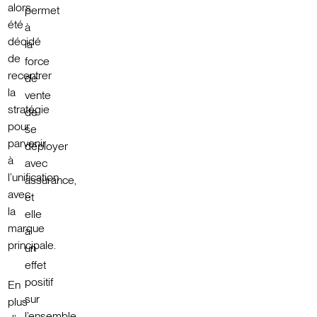
alors
permet
été
à
décidé
la
de
force
recentrer
de
la
vente
stratégie
de
pour
se
parvenir
déployer
à
avec
l’unification
assurance,
avec
et
la
elle
marque
a
principale.
un
effet
positif
En
sur
plus
l’ensemble