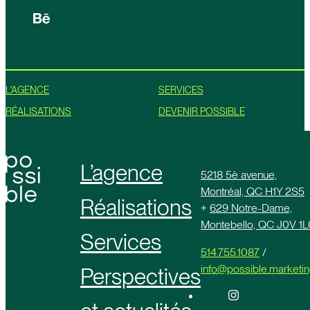
L'AGENCE
SERVICES
RÉALISATIONS
DEVENIR POSSIBLE
L’agence
5218 5è avenue,
Montréal, QC H1Y 2S5
Réalisations
+
629 Notre-Dame,
Montebello, QC J0V 1L
Services
514.755.1087
/
info@possible.marketi
Perspectives